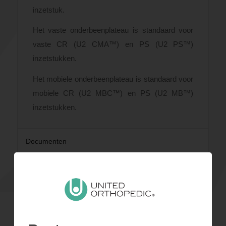
inzetstuk.
Het vaste onderbeenplateau is standaard voor
vaste CR (U2 CMA™) en PS (U2 PS™)
inzetstukken.
Het mobiele onderbeenplateau is standaard voor
mobiele CR (U2 MBC™) en PS (U2 MB™)
inzetstukken.
Documenten