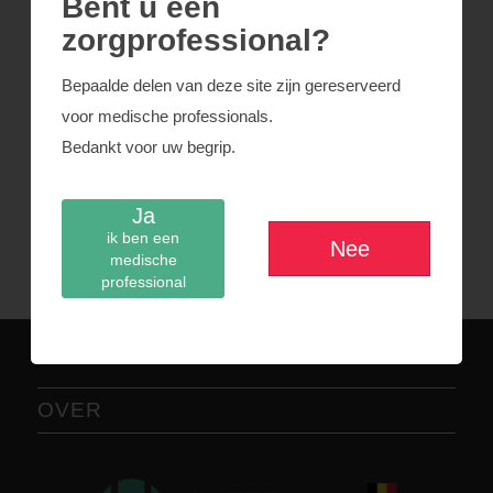
Bent u een
Beschrijving
zorgprofessional?
Femurkop PSA
Bepaalde delen van deze site zijn gereserveerd
Positionering en onderbeen
voor medische professionals.
Verbinding Femurkop / onderbeen
Bedankt voor uw begrip.
Insteek
Ja
ik ben een
Rótulas
Nee
medische
professional
OVER