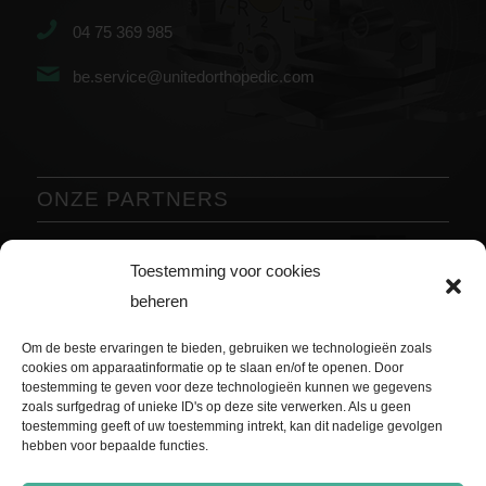
04 75 369 985
be.service@unitedorthopedic.com
ONZE PARTNERS
Vorige
Volgende
Toestemming voor cookies
beheren
Om de beste ervaringen te bieden, gebruiken we technologieën zoals
cookies om apparaatinformatie op te slaan en/of te openen. Door
toestemming te geven voor deze technologieën kunnen we gegevens
zoals surfgedrag of unieke ID's op deze site verwerken. Als u geen
toestemming geeft of uw toestemming intrekt, kan dit nadelige gevolgen
hebben voor bepaalde functies.