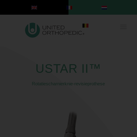
USTAR II™
Rotatiescharnierknie-revisieprothese