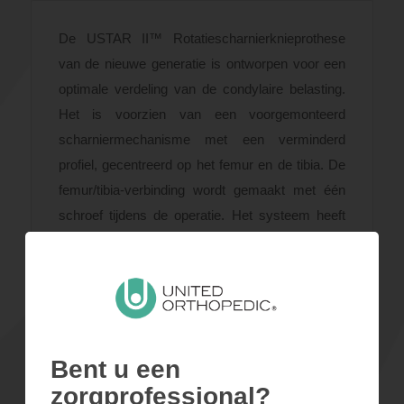
De USTAR II™ Rotatiescharnierknieprothese
van de nieuwe generatie is ontworpen voor een
optimale verdeling van de condylaire belasting.
Het is voorzien van een voorgemonteerd
scharniermechanisme met een verminderd
profiel, gecentreerd op het femur en de tibia. De
femur/tibia-verbinding wordt gemaakt met één
schroef tijdens de operatie. Het systeem heeft
een verkleinde femorale kooi om bot te
behouden.
Documenten
Bent u een
zorgprofessional?