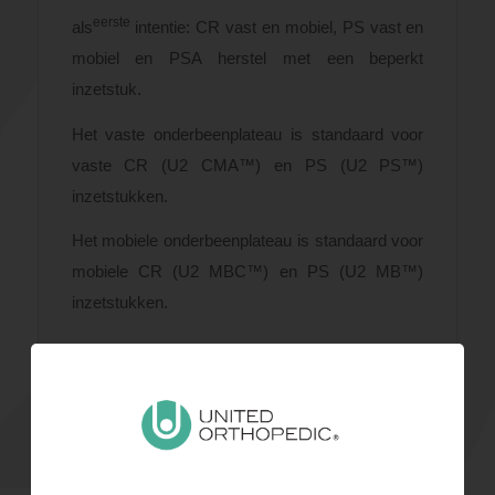
eerste
als
intentie: CR vast en mobiel, PS vast en
mobiel en PSA herstel met een beperkt
inzetstuk.
Het vaste onderbeenplateau is standaard voor
vaste CR (U2 CMA™) en PS (U2 PS™)
inzetstukken.
Het mobiele onderbeenplateau is standaard voor
mobiele CR (U2 MBC™) en PS (U2 MB™)
inzetstukken.
Documenten