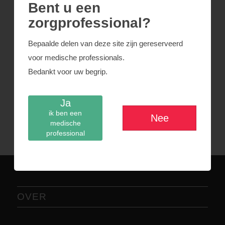
Bent u een
zorgprofessional?
Beschrijving
Bepaalde delen van deze site zijn gereserveerd
Femurkop CR
voor medische professionals.
Bedankt voor uw begrip.
Vast onderbeen
Vast inzetstuk
Ja
ik ben een
Nee
Knieschijven
medische
professional
OVER