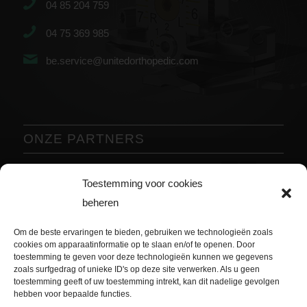
04 85 204 759
04 75 369 985
be.service@unitedorthopedic.com
ONZE PARTNERS
Vorige
Volgende
Toestemming voor cookies
beheren
Om de beste ervaringen te bieden, gebruiken we technologieën zoals
cookies om apparaatinformatie op te slaan en/of te openen. Door
toestemming te geven voor deze technologieën kunnen we gegevens
zoals surfgedrag of unieke ID's op deze site verwerken. Als u geen
toestemming geeft of uw toestemming intrekt, kan dit nadelige gevolgen
hebben voor bepaalde functies.